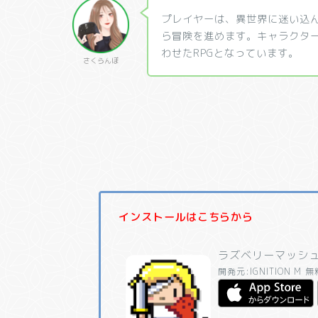
プレイヤーは、異世界に迷い込
ら冒険を進めます。キャラクタ
わせたRPGとなっています。
さくらんぼ
インストールはこちらから
ラズベリーマッシ
開発元:
IGNITION M
無