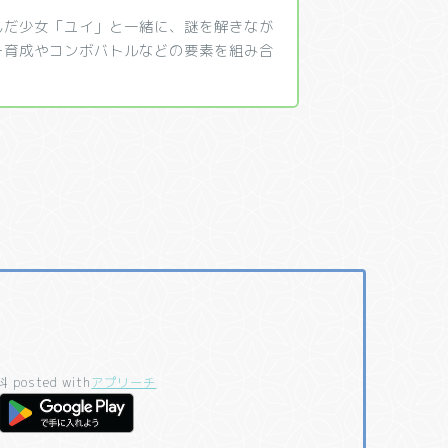
んだ少女「ユイ」と一緒に、謎を解きなが
ー育成やコンボバトルなどの要素を組み合
ュ
料
posted with
アプリーチ