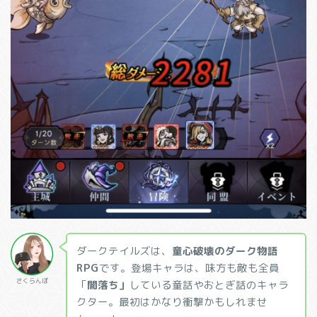
ダークテイルズは、
童心破壊のダーク物語
RPG
です。登場キャラは、
味方も敵も全員
さくらんぼ
「
闇落ち」
している童話やおとぎ話のキャラ
クター。最初はかなり衝撃かもしれませ