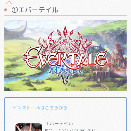
①エバーテイル
インストールはこちらから
エバーテイル
開発元:
ZigZaGame Inc.
無料