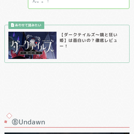
ん。。！
【ダークテイルズ～鏡と狂い
姫】は面白いの？徹底レビュ
ー！
⑧Undawn