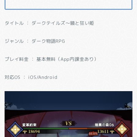
タイトル ： ダークテイルズ～鏡と狂い姫
ジャンル ： ダーク物語RPG
プレイ料金 ： 基本無料（App内課金あり）
対応OS ： iOS/Android