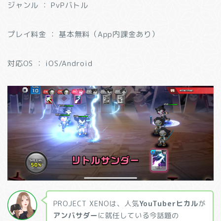
ジャンル ： PvPバトル
プレイ料金 ： 基本無料（App内課金あり）
対応OS ： iOS/Android
PROJECT XENOは、人気
YouTuberヒカル
が
アンバサダー
に就任している今話題の