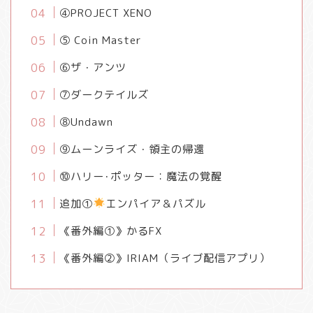
④PROJECT XENO
⑤ Coin Master
⑥ザ・アンツ
⑦ダークテイルズ
⑧Undawn
⑨ムーンライズ・領主の帰還
⑩ハリー･ポッター：魔法の覚醒
追加①
エンパイア＆パズル
《番外編①》かるFX
《番外編②》IRIAM（ライブ配信アプリ）