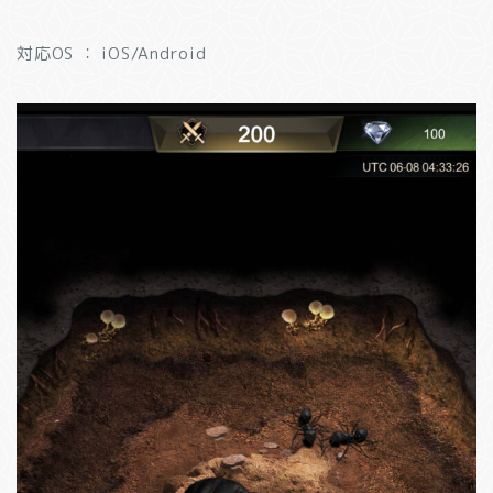
対応OS ： iOS/Android