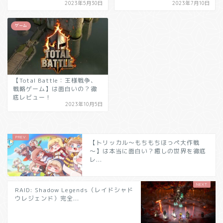
2023年5月30日
2023年7月10日
ゲーム
【Total Battle：王様戦争、
戦略ゲーム】は面白いの？徹
底レビュー！
2023年10月5日
【トリッカル～もちもちほっペ大作戦
～】は本当に面白い？癒しの世界を徹底
レ...
RAID: Shadow Legends（レイドシャド
ウレジェンド）完全...