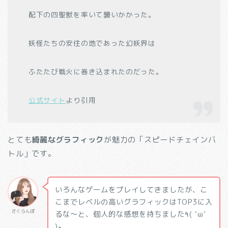
配下の四聖獣を率いて襲いかかった。
妖怪たちの安住の地であった幻妖界は
ふたたび戦火に巻き込まれたのだった。
公式サイト
より引用
とても
綺麗なグラフィック
が魅力の「スピードチェインバ
トル」です。
いろんなゲームをプレイしてきましたが、こ
こまでレベルの高いグラフィックはTOP3に入
さくらんぼ
るな〜と、個人的な感想を持ちました٩( ‘ω’
)و