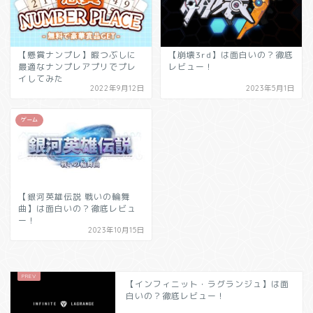
【懸賞ナンプレ】暇つぶしに
【崩壊3rd】は面白いの？徹底
最適なナンプレアプリでプレ
レビュー！
イしてみた
2022年9月12日
2023年5月1日
ゲーム
【銀河英雄伝説 戦いの輪舞
曲】は面白いの？徹底レビュ
ー！
2023年10月15日
【インフィニット・ラグランジュ】は面
白いの？徹底レビュー！